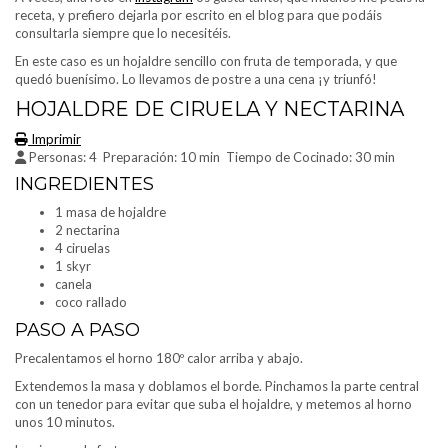
receta, y prefiero dejarla por escrito en el blog para que podáis
consultarla siempre que lo necesitéis.
En este caso es un hojaldre sencillo con fruta de temporada, y que
quedó buenísimo. Lo llevamos de postre a una cena ¡y triunfó!
HOJALDRE DE CIRUELA Y NECTARINA
Imprimir
Personas:
4
Preparación:
10 min
Tiempo de Cocinado:
30 min
INGREDIENTES
1 masa de hojaldre
2 nectarina
4 ciruelas
1 skyr
canela
coco rallado
PASO A PASO
Precalentamos el horno 180º calor arriba y abajo.
Extendemos la masa y doblamos el borde. Pinchamos la parte central
con un tenedor para evitar que suba el hojaldre, y metemos al horno
unos 10 minutos.