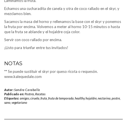
Laminamos la fruta.
Echamos una cucharadita de canela y otra de coco rallado en el skyr, y
mezclamos bien.
Sacamos la masa del horno y rellenamos la base con el skyr y ponemos
la fruta por encima. Volvemos a meter al horno 10-15 minutos o hasta
que la fruta se ablande y el hojaldre coja color.
Servir con coco rallado por encima.
¡Listo para triunfar entre tus invitados!
NOTAS
** Se puede sustituir el skyr por queso ricota o requesón.
www.kalequedale.com
Autor:
Sandra Caraballo
Publicado en:
Postres
,
Recetas
Etiquetas:
amigos
,
ciruela
,
fruta
,
fruta de temporada
,
healthy
,
hojaldre
,
nectarina
,
postre
,
sano
,
vegetariano