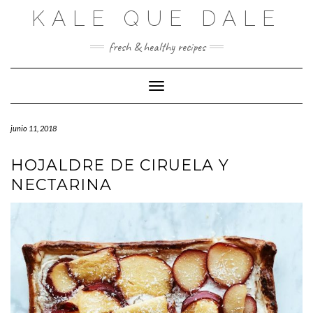
Saltar
KALE QUE DALE
al
contenido
fresh & healthy recipes
Cambiar modo de navegación
junio 11, 2018
HOJALDRE DE CIRUELA Y
NECTARINA