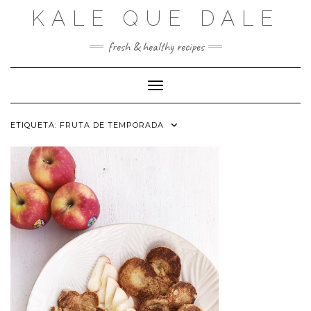
Saltar
KALE QUE DALE
al
contenido
fresh & healthy recipes
Cambiar modo de navegación
ETIQUETA:
FRUTA DE TEMPORADA