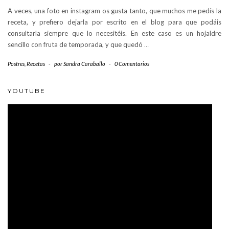
A veces, una foto en instagram os gusta tanto, que muchos me pedís la
receta, y prefiero dejarla por escrito en el blog para que podáis
consultarla siempre que lo necesitéis. En este caso es un hojaldre
sencillo con fruta de temporada, y que quedó
…
Postres
,
Recetas
-
por
Sandra Caraballo
-
0 Comentarios
YOUTUBE