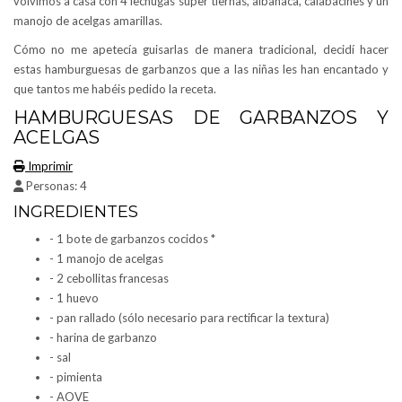
volvimos a casa con 4 lechugas súper tiernas, albahaca, calabacines y un
manojo de acelgas amarillas.
Cómo no me apetecía guisarlas de manera tradicional, decidí hacer
estas hamburguesas de garbanzos que a las niñas les han encantado y
que tantos me habéis pedido la receta.
HAMBURGUESAS DE GARBANZOS Y
ACELGAS
Imprimir
Personas:
4
INGREDIENTES
- 1 bote de garbanzos cocidos *
- 1 manojo de acelgas
- 2 cebollitas francesas
- 1 huevo
- pan rallado (sólo necesario para rectificar la textura)
- harina de garbanzo
- sal
- pimienta
- AOVE