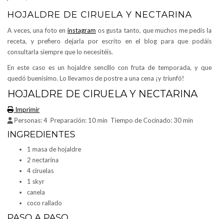
HOJALDRE DE CIRUELA Y NECTARINA
A veces, una foto en
instagram
os gusta tanto, que muchos me pedís la
receta, y prefiero dejarla por escrito en el blog para que podáis
consultarla siempre que lo necesitéis.
En este caso es un hojaldre sencillo con fruta de temporada, y que
quedó buenísimo. Lo llevamos de postre a una cena ¡y triunfó!
HOJALDRE DE CIRUELA Y NECTARINA
Imprimir
Personas:
4
Preparación:
10 min
Tiempo de Cocinado:
30 min
INGREDIENTES
1 masa de hojaldre
2 nectarina
4 ciruelas
1 skyr
canela
coco rallado
PASO A PASO