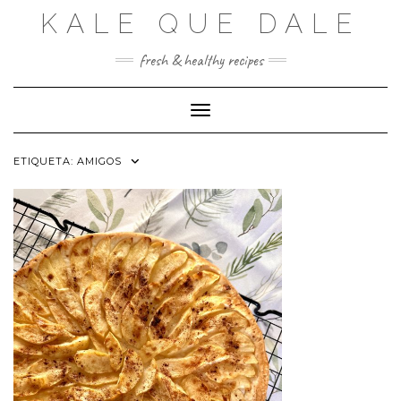
Saltar
KALE QUE DALE
al
contenido
fresh & healthy recipes
Cambiar modo de navegación
ETIQUETA:
AMIGOS