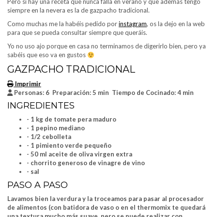
Pero si hay una receta que nunca falla en verano y que además tengo
siempre en la nevera es la de gazpacho tradicional.
Como muchas me la habéis pedido por
instagram
, os la dejo en la web
para que se pueda consultar siempre que queráis.
Yo no uso ajo porque en casa no terminamos de digerirlo bien, pero ya
sabéis que eso va en gustos
GAZPACHO TRADICIONAL
Imprimir
Personas:
6
Preparación:
5 min
Tiempo de Cocinado:
4 min
INGREDIENTES
- 1 kg de tomate pera maduro
- 1 pepino mediano
- 1/2 cebolleta
- 1 pimiento verde pequeño
- 50 ml aceite de oliva virgen extra
- chorrito generoso de vinagre de vino
- sal
PASO A PASO
Lavamos bien la verdura y la troceamos para pasar al procesador
de alimentos (con batidora de vaso o en el thermomix te quedará
una textura mucho más suave, pero se puede realizar con