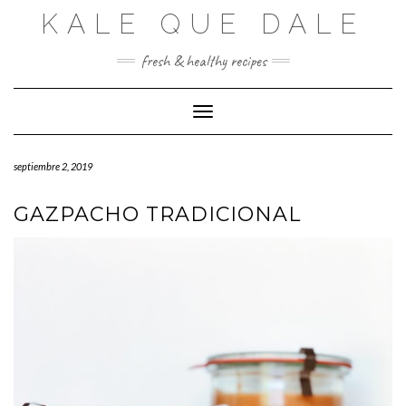
Saltar
KALE QUE DALE
al
contenido
fresh & healthy recipes
Cambiar modo de navegación
septiembre 2, 2019
GAZPACHO TRADICIONAL