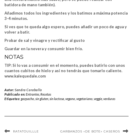
batidora de mano también).
Añadimos todos los ingredientes y los batimos a máxima potencia
3-4 minutos.
Si ves que te queda algo espero, puedes añadir un poco de agua y
volver a batir.
Probar de sal y vinagre y rectificar al gusto
Guardar en la nevera y consumir bien frío.
NOTAS
TIP: Si lo vas a consumir en el momento, puedes batirlo con unos
cuantos cubitos de hielo y así no tendrás que tomarlo caliente.
www.kalequedale.com
Autor:
Sandra Caraballo
Publicado en:
Entrantes
,
Recetas
Etiquetas:
gazpacho
,
sin gluten
,
sin lactosa
,
vegano
,
vegetariano
,
veggie
,
verduras
RATATOUILLLE
GARBANZOS «DE BOTE» CASEROS