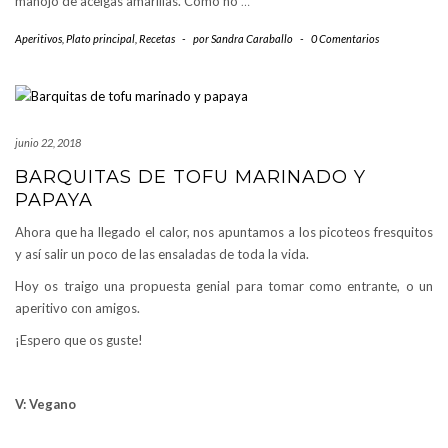
manojo de acelgas amarillas. Cómo no
…
Aperitivos
,
Plato principal
,
Recetas
-
por
Sandra Caraballo
-
0 Comentarios
junio 22, 2018
BARQUITAS DE TOFU MARINADO Y
PAPAYA
Ahora que ha llegado el calor, nos apuntamos a los picoteos fresquitos
y así salir un poco de las ensaladas de toda la vida.
Hoy os traigo una propuesta genial para tomar como entrante, o un
aperitivo con amigos.
¡Espero que os guste!
V: Vegano