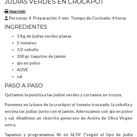
JUDÍAS VERDES EN CROCKPOT
Imprimir
Personas:
4
Preparación:
5 min
Tiempo de Cocinado:
4 horas
INGREDIENTES
1 Kg de judías verdes planas
2 tomates
1/2 cebolla
100 gr. taquitos de jamón
ajo en polvo
AOVE
sal
PASO A PASO
Quitamos la puntita a las judías verdes y cortamos en trozos.
Ponemos en la base de la crockpot el tomate troceado, la cebolla y
encima las judías junto con el jamón. Aderezamos con ajo en polvo
y sal. Añadimos un chorrito generoso de Aceite de Oliva Virgen
extra.
Tapamos y programamos
4h en ALTA*
(*según el tipo de judía