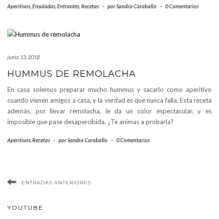
Aperitivos
,
Ensaladas
,
Entrantes
,
Recetas
-
por
Sandra Caraballo
-
0 Comentarios
junio 13, 2018
HUMMUS DE REMOLACHA
En casa solemos preparar mucho hummus y sacarlo como aperitivo
cuando vienen amigos a casa, y la verdad es que nunca falla. Esta receta
además, por llevar remolacha, le da un color espectacular, y es
imposible que pase desapercibida. ¿Te animas a probarla?
Aperitivos
,
Recetas
-
por
Sandra Caraballo
-
0 Comentarios
ENTRADAS ANTERIORES
YOUTUBE