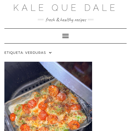
Saltar
KALE QUE DALE
al
contenido
fresh & healthy recipes
Cambiar modo de navegación
ETIQUETA:
VERDURAS