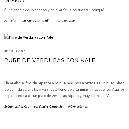
MISMO?
Pues andáis equivocados y en el artículo os cuentan porqué…
Artículos
-
por
Sandra Caraballo
-
0 Comentarios
marzo 24, 2017
PURÉ DE VERDURAS CON KALE
Ha vuelto el frío de repente y lo que más nos apetece es un buen plato
de comida calentita, y ya si está lleno de vitaminas, ni te cuento. Aquí os
dejo la receta de un puré de verduras rápido y muy sabroso. V –
…
Entrantes
,
Recetas
-
por
Sandra Caraballo
-
0 Comentarios