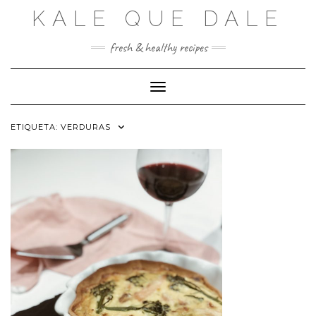
Saltar
KALE QUE DALE
al
contenido
fresh & healthy recipes
Cambiar modo de navegación
ETIQUETA:
VERDURAS