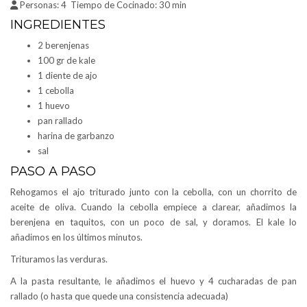
Personas:
4
Tiempo de Cocinado:
30 min
INGREDIENTES
2 berenjenas
100 gr de kale
1 diente de ajo
1 cebolla
1 huevo
pan rallado
harina de garbanzo
sal
PASO A PASO
Rehogamos el ajo triturado junto con la cebolla, con un chorrito de
aceite de oliva. Cuando la cebolla empiece a clarear, añadimos la
berenjena en taquitos, con un poco de sal, y doramos. El kale lo
añadimos en los últimos minutos.
Trituramos las verduras.
A la pasta resultante, le añadimos el huevo y 4 cucharadas de pan
rallado (o hasta que quede una consistencia adecuada)