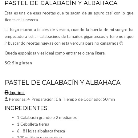
PASTEL DE CALABACÍN Y ALBAHACA
Esta es una de esas recetas que te sacan de un apuro casi con lo que
tienes en la nevera.
La hago mucho a finales de verano, cuando la huerta de mi suegro ha
empezado a echar calabacines de tamaños gigantescos y tenemos que
ir buscando recetas nuevas con esta verdura para no cansarnos 😉
Queda esponjosa y es ideal como entrante o cena ligera.
SG: Sin gluten
PASTEL DE CALABACÍN Y ALBAHACA
Imprimir
Personas:
4
Preparación:
1 h
Tiempo de Cocinado:
50 min
INGREDIENTES
1 Calabacín grande o 2 medianos
1 Cebolleta tierna
6 - 8 Hojas albahaca fresca
200 ml Nata para cocinar