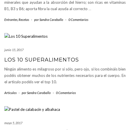
minerales que ayudan a la absorción del hierro; son ricas en vitaminas
B1, B3 y B6; aporta fibra la cual ayuda al correcto
…
Entrantes
,
Recetas
-
por
Sandra Caraballo
-
0 Comentarios
junio 15, 2017
LOS 10 SUPERALIMENTOS
Ningún alimento es milagroso por sí sólo, pero ojo, si los combináis bien
podéis obtener muchos de los nutrientes necesarios para el cuerpo. En
el artículo podéis ver el top 10.
Artículos
-
por
Sandra Caraballo
-
0 Comentarios
mayo 5, 2017