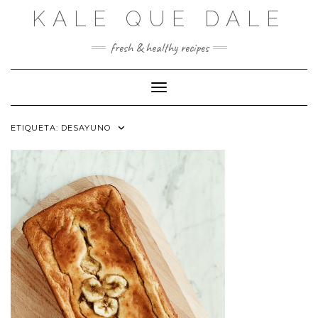
Saltar
KALE QUE DALE
al
contenido
fresh & healthy recipes
Cambiar modo de navegación
ETIQUETA:
DESAYUNO