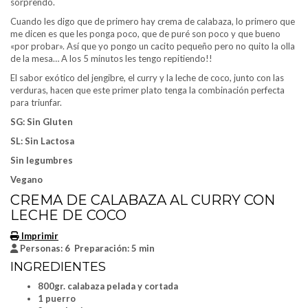
sorprendo.
Cuando les digo que de primero hay crema de calabaza, lo primero que
me dicen es que les ponga poco, que de puré son poco y que bueno
«por probar». Así que yo pongo un cacito pequeño pero no quito la olla
de la mesa… A los 5 minutos les tengo repitiendo!!
El sabor exótico del jengibre, el curry y la leche de coco, junto con las
verduras, hacen que este primer plato tenga la combinación perfecta
para triunfar.
SG: Sin Gluten
SL: Sin Lactosa
Sin legumbres
Vegano
CREMA DE CALABAZA AL CURRY CON
LECHE DE COCO
Imprimir
Personas:
6
Preparación:
5 min
INGREDIENTES
800gr. calabaza pelada y cortada
1 puerro