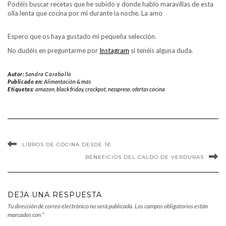
Podéis buscar recetas que he subido y donde hablo maravillas de esta
olla lenta que cocina por mí durante la noche. La amo
Espero que os haya gustado mi pequeña selección.
No dudéis en preguntarme por
Instagram
si tenéis alguna duda.
Autor:
Sandra Caraballo
Publicado en:
Alimentación & más
Etiquetas:
amazon
,
black friday
,
crockpot
,
nesspreso
,
ofertas cocina
LIBROS DE COCINA DESDE 1€
BENEFICIOS DEL CALDO DE VERDURAS
DEJA UNA RESPUESTA
Tu dirección de correo electrónico no será publicada.
Los campos obligatorios están
marcados con
*