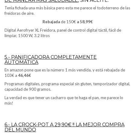
DE MANERA MÁS SALUDABLE
, SIN ACEITE.
Tenía fichada una más básica pero esta me parece el todoterreno de las
freidoras de aire.
Rebajada
de 150€
a
58,99€
Digital Aerofryer XL Freidora, panel de control digital táctil, fácil de
limpiar, 1500 W, 3.2 litros
5.- PANIFICADORA COMPLETAMENTE
AUTOMÁTICA
En amazon pone que es la número 1 más vendida, y está rebajada de
103€ a
46,46€
Programas digitales, programa especial sin gluten, temporizador digital,
capacidad de 900 gramos.
La verdad es que tener un cacharro que te haga el pan, me parece lo
más!
6.- LA CROCK-POT A 29,90€ !! LA MEJOR COMPRA
DEL MUNDO