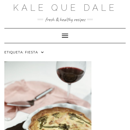
Saltar
KALE QUE DALE
al
contenido
fresh & healthy recipes
Cambiar modo de navegación
ETIQUETA:
FIESTA