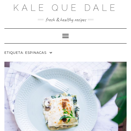
Saltar
KALE QUE DALE
al
contenido
fresh & healthy recipes
Cambiar modo de navegación
ETIQUETA:
ESPINACAS