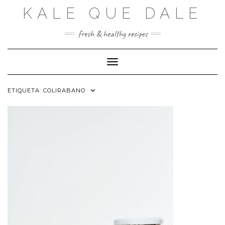
Saltar
KALE QUE DALE
al
contenido
fresh & healthy recipes
Cambiar modo de navegación
ETIQUETA:
COLIRABANO