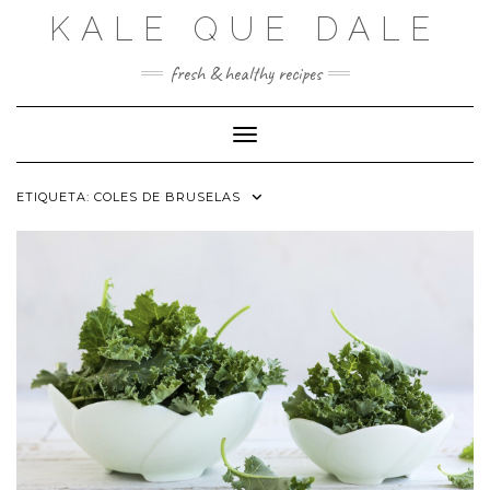
Saltar
KALE QUE DALE
al
contenido
fresh & healthy recipes
Cambiar modo de navegación
ETIQUETA:
COLES DE BRUSELAS