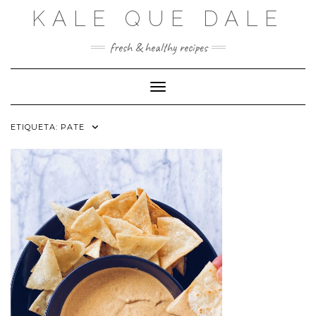
Saltar
KALE QUE DALE
al
contenido
fresh & healthy recipes
Cambiar modo de navegación
ETIQUETA:
PATE