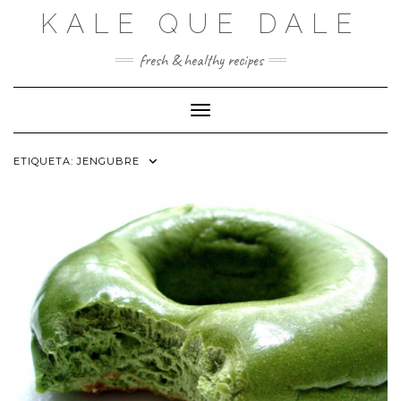
Saltar
KALE QUE DALE
al
contenido
fresh & healthy recipes
Cambiar modo de navegación
ETIQUETA:
JENGUBRE