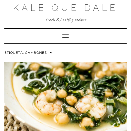
Saltar
KALE QUE DALE
al
contenido
fresh & healthy recipes
Cambiar modo de navegación
ETIQUETA:
GAMBONES